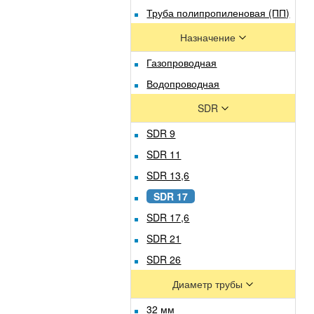
Труба полипропиленовая (ПП)
Назначение
Газопроводная
Водопроводная
SDR
SDR 9
SDR 11
SDR 13,6
SDR 17
SDR 17,6
SDR 21
SDR 26
Диаметр трубы
32 мм