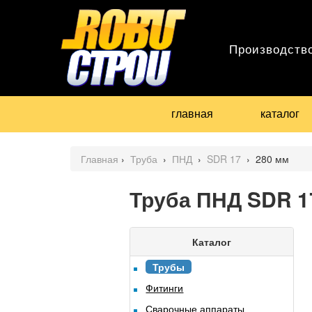
Производств
главная
каталог
Главная
›
Труба
›
ПНД
›
SDR 17
›
280 мм
Труба ПНД SDR 1
Каталог
Трубы
Фитинги
Сварочные аппараты