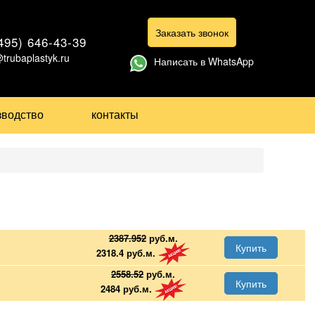
Заказать звонок
495) 646-43-39
@trubaplastyk.ru
Написать в WhatsApp
зводство
контакты
2387.952
руб.м.
Купить
2318.4
руб.м.
2558.52
руб.м.
Купить
2484
руб.м.