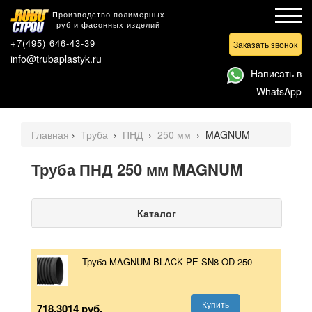
Производство полимерных
труб и фасонных изделий
+7(495) 646-43-39
Заказать звонок
info@trubaplastyk.ru
Написать в
WhatsApp
Главная
›
Труба
›
ПНД
›
250 мм
›
MAGNUM
Труба ПНД 250 мм MAGNUM
Каталог
Труба MAGNUM BLACK PЕ SN8 OD 250
Купить
718.3014
руб.